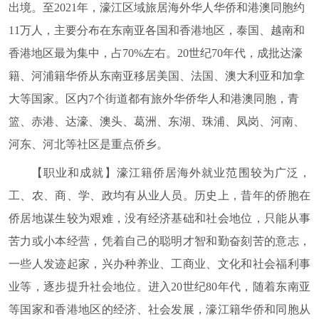
出境。至
2021
年，濠江区域旅居海外华人华侨和港澳同胞约
11
万人，主要分布在东南亚各国和香港地区，泰国、越南和
香港地区最为集中，占
70%
左右。
20
世纪
70
年代，成批达濠
籍、河浦籍华侨从东南亚移居美国、法国、澳大利亚和加拿
大等国家。区内
7
个街道都有旅外华侨华人和港澳同胞，青
篮、赤港、达濠、澳头、葛洲、东湖、珠浦、凤岗、河南、
河东、河北等社区是重点侨乡
。
【职业和成就】
濠江籍侨居海外就业范围较为广泛，
工、农、商、学、政均有从业人员。历史上，昔年的侨胞在
侨居地谋生较为艰难，没有经济基础和社会地位，只能从事
苦力或小本经营，凭着自己的聪明才智和勤奋刻苦的意志，
一些人发迹起家，兴办种养业、工商业、文化和社会福利事
业等，逐步提升社会地位。进入
20
世纪
80
年代，随着东南亚
等国家和香港地区的经济、社会发展，濠江籍华侨和同胞从