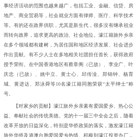
事经济活动的范围也越来越广，包括工业、金融、信贷、房
地产、商业贸易等，社会就业方面有律师、医疗、科学技术
等。有的还在政界供职，尤其是新生代，很多没有继承祖业
而转向政界，追求更高的政治、社会地位。濠江籍旅外乡亲
在多个领域都有建树，为居住国和地区经济发展、社会进步
作出贡献。有不少人士在多地相关社团担任首长，获得政府
授予荣衔。在中国香港地区有蔡章阁（已故）、李业广、叶
庆忠（已故）、姚中立、黄士心、邱传淦、郑锦钟、杨育
城、黄进达、郑泳舜等
10
名濠江籍同胞荣获“太平绅士”称
号。
【对家乡的贡献】
濠江旅外乡亲素有爱国爱乡、热心公
益、奉献社会的传统美德。党的十一届三中全会之后，随着
改革开放的日益深化，特别是华侨政策的落实，激发濠江籍
旅外华侨及港澳台胞爱国爱乡热情、积极到濠江投资办厂，