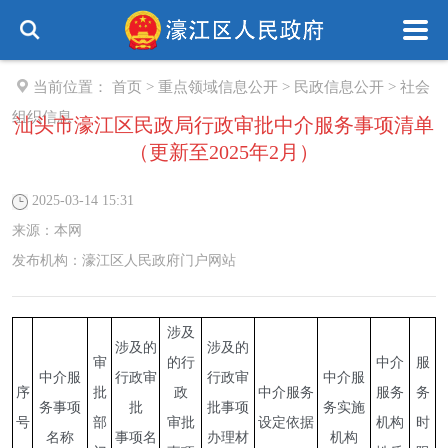
当前位置：
首页
>
重点领域信息公开
>
民政信息公开
>
社会
组织信息
汕头市濠江区民政局行政审批中介服务事项清单
（更新至2025年2月）
2025-03-14 15:31
来源：
本网
发布机构：
濠江区人民政府门户网站
涉及
涉及的
涉及的
审
的行
中介
服
中介服
行政审
行政审
中介服
序
批
政
中介服务
服务
务
务事项
批
批事项
务实施
号
部
审批
设定依据
机构
时
名称
事项名
办理材
机构