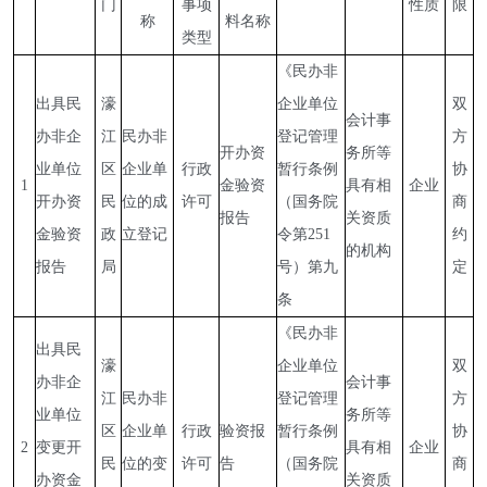
门
事项
性质
限
称
料名称
类型
《民办非
出具民
濠
企业单位
双
会计事
办非企
江
民办非
登记管理
方
开办资
务所等
业单位
区
企业单
行政
暂行条例
协
1
金验资
具有相
企业
开办资
民
位的成
许可
（国务院
商
报告
关资质
金验资
政
立登记
令第251
约
的机构
报告
局
号）第九
定
条
《民办非
出具民
濠
企业单位
双
办非企
会计事
江
民办非
登记管理
方
业单位
务所等
区
企业单
行政
验资报
暂行条例
协
2
变更开
具有相
企业
民
位的变
许可
告
（国务院
商
办资金
关资质