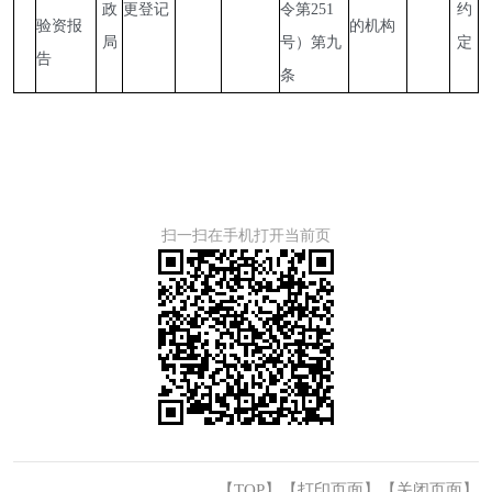
政
更登记
令第251
约
验资报
的机构
局
号）第九
定
告
条
扫一扫在手机打开当前页
【TOP】
【
打印页面
】【
关闭页面
】