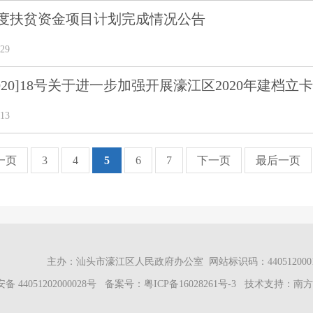
0年度扶贫资金项目计划完成情况公告
29
020]18号关于进一步加强开展濠江区2020年建档
13
一页
3
4
5
6
7
下一页
最后一页
主办：汕头市濠江区人民政府办公室 网站标识码：44051200
 44051202000028号
备案号：
粤ICP备16028261号-3
技术支持：南