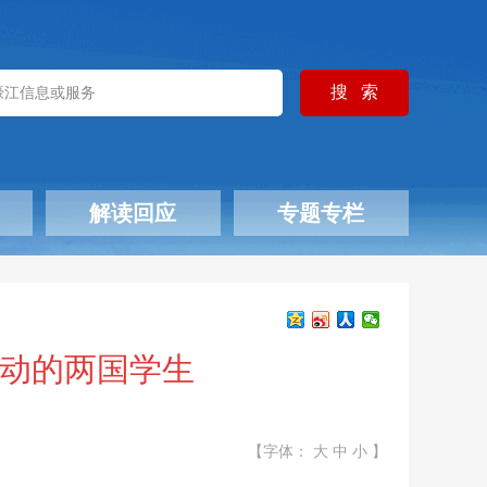
解读回应
专题专栏
活动的两国学生
【字体：
大
中
小
】