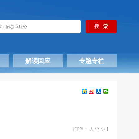
解读回应
专题专栏
【字体：
大
中
小
】