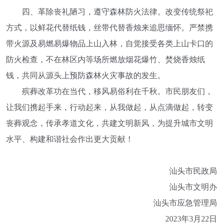
四、革除丧礼陋习，遵守森林防火法律。
改变传统祭祀
方式，以鲜花代替纸钱，丝带代替香烛来追思缅怀。严禁携
带火源及易燃易爆物品上山入林，自觉接受各类上山卡口的
防火检查，不在林区内等场所燃放烟花爆竹、焚烧香烛纸
钱，共同从源头上预防森林火灾事故的发生。
殡葬改革功在当代，移风易俗利在千秋。市民朋友们，
让我们携起手来，行动起来，从我做起，从点滴做起，转变
丧葬观念，传承孝道文化，共建文明新风，为提升城市文明
水平、构建和谐社会作出更大贡献！
汕头市民政局
汕头市文明办
汕头市应急管理局
2023年3月22日