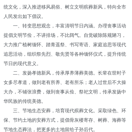
统文化，深入推进移风易俗、树立文明殡葬新风，特向全市
人民发出如下倡议。
一、转变思想观念，丰富清明节日内涵。
办理丧事活动
提倡文明节俭，不讲排场，不比阔气。自觉破除陈规陋习，
大力推广植树缅怀、踏青遥祭、书写寄语、家庭追思等现代
追思活动，组织祭先烈、敬先贤等各种缅怀仪式，提升传统
节日的现代意义。
二、发扬孝德新风，传承厚养薄葬美德。
长辈在世时子
女多尽孝道，做到老有所养、老有所乐；老人过世后不大操
大办，不铺张浪费，做到丧事从俭、祭祀文明，传承发扬中
华民族的传统美德。
三、节地生态安葬，培育现代殡葬文化。
采取绿色、环
保、节约土地的安葬方式，提倡骨灰楼寄存、树葬、海葬等
节地生态葬法，把更多的土地留给子孙后代。