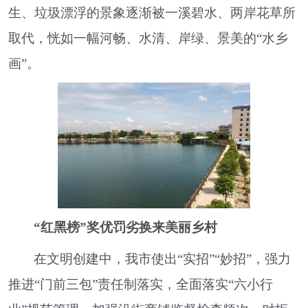
生、垃圾漂浮的景象逐渐被一溪碧水、两岸花草所
取代，恍如一幅河畅、水清、岸绿、景美的“水乡
画”。
“红黑榜”奖优罚劣换来美丽乡村
在文明创建中，我市使出“实招”“妙招”，强力
推进“门前三包”责任制落实，全面落实“六小行