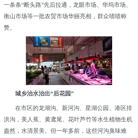
一条条“断头路”先后拉通，龙眼市场、华坞市场、
衡山市场等一批农贸市场华丽亮相，群众啧啧称
赞。
城乡治水治出“后花园”
在市区的龙湖沟、新河沟、星湖公园、港区排
洪沟，美人蕉、黄鸢尾、花叶芦竹等水生植物生机
盎然，水清景美。但一年多前，这些河沟臭味难