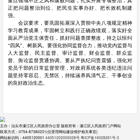
重点领域不正之风和腐败问题，扎实开展专项整治，真
正把问题整治到位、把民生实事办好、把长效机制建
强。
会议要求，要巩固拓展深入贯彻中央八项规定精神
学习教育成果，牢固树立和践行正确政绩观，落实好全
面从严治党主体责任，抓好问题查摆整改，持之以恒纠
“四风”、树新风。要强化协同监督合力，推动党内监督与
人大监督、民主监督、审计监督、财会监督、群众监
督、舆论监督贯通协调。要从严执纪问责震慑，强化对
党员干部的日常监督管理，对政府系统各类违纪违法问
题坚持零容忍、无禁区，持续涵养风清气正、干事创业
的良好政治生态。
主办：汕头市濠江区人民政府办公室
版权所有：濠江区人民政府门户网站
联系方式：0754-87380231(仅受理网站建设维护相关事宜)
网站标识码：4405120001
44051202000028号
粤ICP备16028261号-3