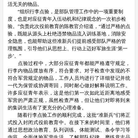
活无关的物品。
“组织行李点验，是部队管理工作中的一项重要制
度，也是对应征青年入伍动机和纪律观念的一次初步检
验。”负责此次役前教育的陈教官介绍道，“通过严格的点
验，既能从源头上杜绝违禁物品流入训练基地，消除安
全隐患，也能帮助这些准新兵们提前感受部队严格的管
理氛围，引导他们从思想上、行动上迈好军旅生涯‘第一
步’。”
点验过程中，大部分应征青年都能严格遵守规定，
行李内物品摆放有序，符合要求。对于检查中发现的不
符合军营规定的物品，工作人员均进行了详细登记并统
一代为保管或协调寄回，同时耐心做好解释说明工作。
许多应征青年表示，这是他们第一次如此近距离地感受
军营的严肃正规，虽然检查严格，但让他们对即将到来
的集训生活有了更充分的心理准备。
随着行李点验工作的顺利完成，这批“准新兵”们将正
式投入封闭式役前教育中。在接下来的时间里，他们将
通过思想政治教育、队列训练、体能测试、条令学习等
内容，全面体验军营生活、了解部队纪律、磨练意志品