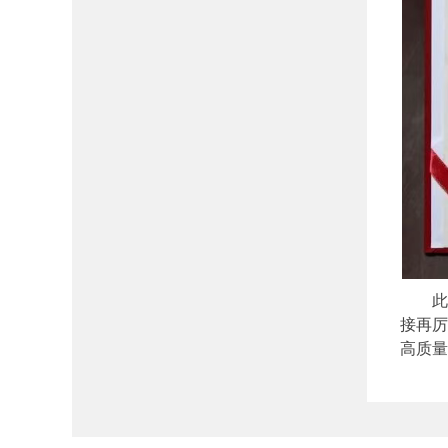
此
接再厉
高质量