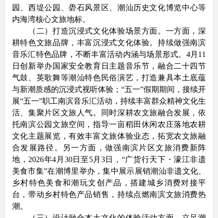
园、西堤公园、
礐
石风景区、潮汕历史文化博览中心等
内海湾核心文旅地标。
（二）打造沉浸式文化体验场景方面。一方面，深
耕特色文旅品牌，丰富沉浸式文化体验。持续做强南滨
音乐汇特色品牌，不断丰富活动内涵与场景形式。4月11
日创新举办国家安全教育日主题音乐节，融合二十四节
气鼓、英歌舞等潮汕特色民俗演艺，打造兼具本土底蕴
与新潮质感的沉浸式视听体验；“五一”假期期间，接续开
展“五一”职工南滨音乐汇活动，持续丰富群众精神文化生
活、集聚片区文旅人气。同时深耕农文旅融合发展，依
托南滨公园文旅空间，指导一亩稻田休闲农庄落地农耕
文化主题展览，有效丰富文旅体验业态，拓宽农文旅融
合发展路径。另一方面，做强南滨片区文旅消费新阵
地，2026年4月30日至5月3日，“广货行天下・濠江非遗
美食市集”在潮博里举办，集中展示展销潮汕非遗文化、
乡村特色美食和潮玩文创产品，搭建城乡消费对接平
台，带动乡村特色产品销售，持续点燃南滨文旅消费热
潮。
（三）设计融合本土文化的体验活动方面。立足潮