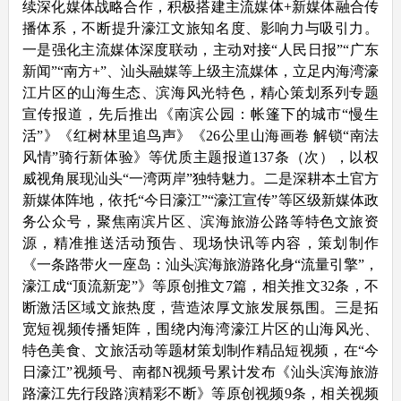
续深化媒体战略合作，积极搭建主流媒体+新媒体融合传
播体系，不断提升濠江文旅知名度、影响力与吸引力。
一是强化主流媒体深度联动，主动对接“人民日报”“广东
新闻”“南方+”、汕头融媒等上级主流媒体，立足内海湾濠
江片区的山海生态、滨海风光特色，精心策划系列专题
宣传报道，先后推出《南滨公园：帐篷下的城市“慢生
活”》《红树林里追鸟声》《26公里山海画卷 解锁“南法
风情”骑行新体验》等优质主题报道137条（次），以权
威视角展现汕头“一湾两岸”独特魅力。二是深耕本土官方
新媒体阵地，依托“今日濠江”“濠江宣传”等区级新媒体政
务公众号，聚焦南滨片区、滨海旅游公路等特色文旅资
源，精准推送活动预告、现场快讯等内容，策划制作
《一条路带火一座岛：汕头滨海旅游路化身“流量引擎”，
濠江成“顶流新宠”》等原创推文7篇，相关推文32条，不
断激活区域文旅热度，营造浓厚文旅发展氛围。三是拓
宽短视频传播矩阵，围绕内海湾濠江片区的山海风光、
特色美食、文旅活动等题材策划制作精品短视频，在“今
日濠江”视频号、南都N视频号累计发布《汕头滨海旅游
路濠江先行段路演精彩不断》等原创视频9条，相关视频