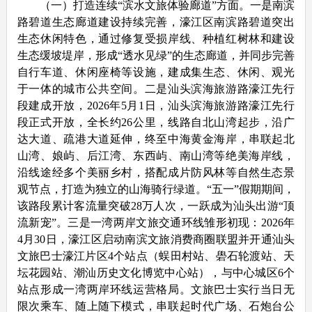
（一）打造连续“滨水文旅体验廊道”方面。一是南滨
路碧道生态廊道建设持续完善，濠江区南滨路碧道突出
生态休闲特色，通过修复受损岸线、种植红树林和建设
生态缓坡堤岸，形成“透水见绿”的生态廊道，并同步完善
自行车道、休闲座椅等设施，建成集生态、休闲、观光
于一体的城市公共空间。二是汕头滨海旅游路濠江先行
段建成开放，2026年5月1日，汕头滨海旅游路濠江先行
段正式开放，全长约26公里，线路自北山湾起步，沿广
达大道、疏港大道延伸，终至中海黄金海岸，串联起北
山湾、娘屿、后江湾、东西屿、南山湾等绝美海岸线，
沿线途经多个美丽乡村，搭配成片防风林等自然生态景
观节点，打造为独立的山海骑行绿道。“五一”假期期间，
该路段累计客流量突破28万人次，一跃成为汕头出游“顶
流新宠”。三是一湾两岸文旅交通环线雏形初现：2026年
4月30日，濠江区启动南滨文旅消费商圈联盟并开通汕头
文旅巴士濠江片区4个站点（蜈田村站、礐石轮渡站、天
坛花园站、潮汕历史文化博览中心站），与中心城区6个
站点形成一湾两岸环线运营格局。文旅巴士实行当日无
限次乘车、随上随下模式，串联起时代广场、石炮台公