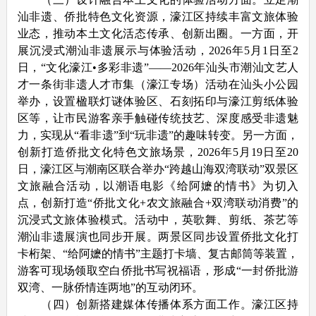
汕非遗、侨批特色文化资源，濠江区持续丰富文旅体验
业态，推动本土文化活态传承、创新出圈。一方面，开
展沉浸式潮汕非遗展示与体验活动，2026年5月1日至2
日，“文化濠江•多彩非遗”——2026年汕头市潮汕文艺人
才一条街非遗人才市集（濠江专场）活动在汕头小公园
举办，设置楹联灯谜体验区、石刻拓印与濠江剪纸体验
区等，让市民游客亲手触碰传统技艺、深度感受非遗魅
力，实现从“看非遗”到“玩非遗”的趣味转变。另一方面，
创新打造侨批文化特色文旅场景，2026年5月19日至20
日，濠江区与潮南区联合举办“跨越山海双湾联动”双景区
文旅融合活动，以潮语电影《给阿嬷的情书》为切入
点，创新打造“侨批文化+农文旅融合+双湾联动消费”的
沉浸式文旅体验模式。活动中，英歌舞、剪纸、茶艺等
潮汕非遗展演也同步开展。两景区同步设置侨批文化打
卡桁架、“给阿嬷的情书”主题打卡墙、复古邮筒等装置，
游客可现场领取空白侨批书写祝福语，形成“一封侨批游
双湾、一脉侨情连两地”的互动闭环。
（四）创新搭建媒体传播体系方面工作。濠江区持