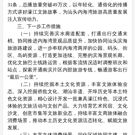
31条，总播放量突破49万次，以年轻化、通俗化的传播
方式讲好濠江文旅故事，为汕头内海湾旅游高质量发展
注入宣传动力。
三、下一步工作措施
（一）持续完善滨水廊道配套，打通出行交通末
梢。协同推进内海湾景观品质提升，加快协同汕头滨海
旅游路建设，进一步串联内海湾两岸的公园、码头、街
区、岛屿资源，打造更加连续、完整的滨海景观长廊。
优化文旅巴士线路运营，根据客流情况适时调整班次和
站点，探索开通南滨片区内部旅游专线，畅通游客出行
“最后一公里”。
（二）持续挖掘本土文化资源，丰富文旅体验业
态。深入挖掘侨批文化、潮汕非遗、开埠历史等本土特
色文化资源，精心设计开发一批兼具濠江特色、沉浸式
体验的文旅活动与文创产品。大力培育艺术民宿、文化
沙龙、创意市集等文旅新业态，持续丰富文商旅体融合
消费场景，推动本土历史文化资源活态转化、赋能文旅
发展。
（三）丰富文体消费场景，深化区域协同共建。持