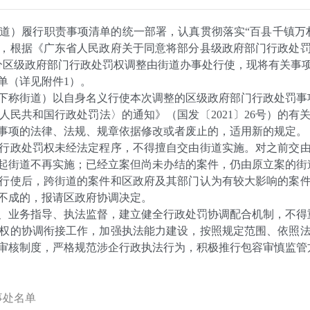
）履行职责事项清单的统一部署，认真贯彻落实“百县千镇万村
，根据《广东省人民政府关于同意将部分县级政府部门行政处
将部分区级政府部门行政处罚权调整由街道办事处行使，现将有关事
（详见附件1）。
称街道）以自身名义行使本次调整的区级政府部门行政处罚事项
民共和国行政处罚法〉的通知》（国发〔2021〕26号）的
事项的法律、法规、规章依据修改或者废止的，适用新的规定。
政处罚权未经法定程序，不得擅自交由街道实施。对之前交由
起街道不再实施；已经立案但尚未办结的案件，仍由原立案的街
使后，跨街道的案件和区政府及其部门认为有较大影响的案件
不成的，报请区政府协调决定。
业务指导、执法监督，建立健全行政处罚协调配合机制，不得
的协调衔接工作，加强执法能力建设，按照规定范围、依照法
审核制度，严格规范涉企行政执法行为，积极推行包容审慎监管
事处名单