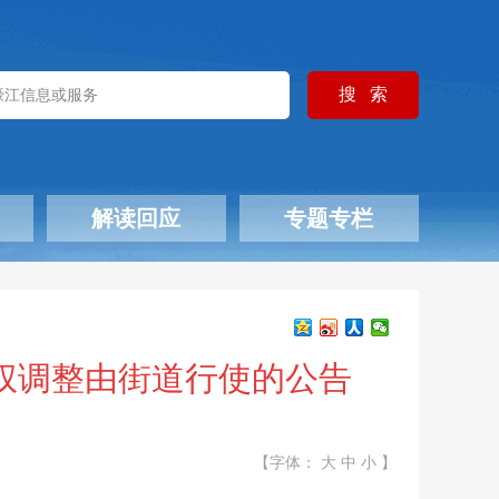
解读回应
专题专栏
权调整由街道行使的公告
【字体：
大
中
小
】