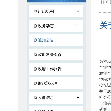
【打印
+
组织机构
关
+
政务动态
通知公告
政府常务会议
为推动
产业“
政府工作报告
农业产
“补改
财政预决算
投”试
并于2
+
社会公
人事信息
（汕头
研究，